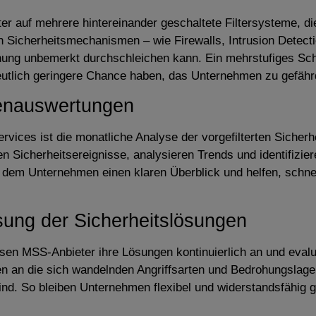
 auf mehrere hintereinander geschaltete Filtersysteme, di
von Sicherheitsmechanismen – wie Firewalls, Intrusion Detec
ohung unbemerkt durchschleichen kann. Ein mehrstufiges Sc
e deutlich geringere Chance haben, das Unternehmen zu gefähr
rtenauswertungen
ices ist die monatliche Analyse der vorgefilterten Sicherhe
en Sicherheitsereignisse, analysieren Trends und identifizie
 dem Unternehmen einen klaren Überblick und helfen, schne
sung der Sicherheitslösungen
ssen MSS-Anbieter ihre Lösungen kontinuierlich an und eval
n an die sich wandelnden Angriffsarten und Bedrohungslagen
d. So bleiben Unternehmen flexibel und widerstandsfähig