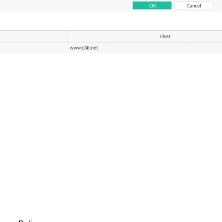
Wir verwenden Cookies
Um diese Website zu betreiben, ist es für uns
notwendig, Cookies zu verwenden. Einige Cookies sind
erforderlich, um die Funktionalität zu gewährleisten,
andere brauchen wir für unsere Statistik. Mehr erfahren
Sie in unserer Datenschutzerklärung.
Alles zulassen
Ablehnen